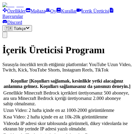
Özellikler
Mağaza
Oy
Kurallar
İçerik Üreticisi
Başvurular
Discord
🇹🇷
Türkçe
İçerik Üreticisi Programı
Sırasıyla öncelikli tercih ettiğimiz platformlar: YouTube Uzun Video,
Twitch, Kick, YouTube Shorts, Instagram Reels, TikTok
Koşullar [Koşulları sağlamak, kesinlikle yetki alacağınız
anlamına gelmez. Koşulları sağlamasanız da şansınızı deneyin.]
Genellikle Minecraft Bedrock içerikleri üretiyorsanız 500 aboneye,
ara sıra Minecraft Bedrock içeriği üretiyorsanız 2.000 aboneye
sahip olmalısınız.
Uzun Video: 2 hafta içinde en az 1000-2000 görüntülenme
Kısa Video: 2 hafta içinde en az 10k-20k görüntülenme
Videoda IP adresi skor tablosunda görünmeli, dikey videolarda ise
ekranın bir yerinde IP adresi yazılı olmalıdır.