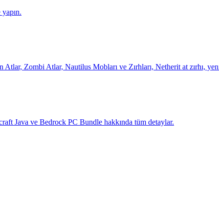
e yapın.
r, Zombi Atlar, Nautilus Mobları ve Zırhları, Netherit at zırhı, yen
ecraft Java ve Bedrock PC Bundle hakkında tüm detaylar.