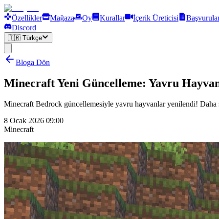
Özellikler
Mağaza
Oy
Kurallar
İçerik Üreticisi
Başvurula
Discord
🇹🇷
Türkçe
Bloga Dön
Minecraft Yeni Güncelleme: Yavru Hayvanl
Minecraft Bedrock güncellemesiyle yavru hayvanlar yenilendi! Daha se
8 Ocak 2026 09:00
Minecraft