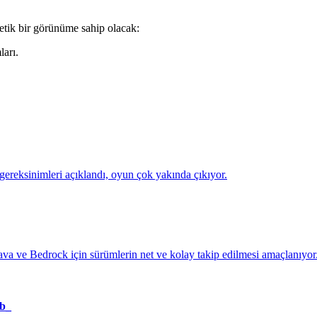
etik bir görünüme sahip olacak:
arı.
reksinimleri açıklandı, oyun çok yakında çıkıyor.
ava ve Bedrock için sürümlerin net ve kolay takip edilmesi amaçlanıyor
eb_