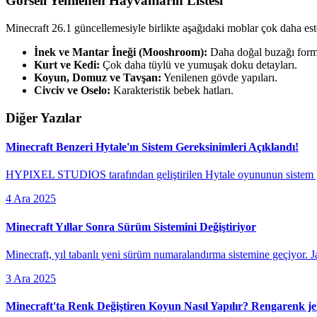
Görseli Yenilenen Hayvanların Listesi
Minecraft 26.1 güncellemesiyle birlikte aşağıdaki moblar çok daha est
İnek ve Mantar İneği (Mooshroom):
Daha doğal buzağı forml
Kurt ve Kedi:
Çok daha tüylü ve yumuşak doku detayları.
Koyun, Domuz ve Tavşan:
Yenilenen gövde yapıları.
Civciv ve Oselo:
Karakteristik bebek hatları.
Diğer Yazılar
Minecraft Benzeri Hytale'ın Sistem Gereksinimleri Açıklandı!
HYPIXEL STUDIOS tarafından geliştirilen Hytale oyununun sistem ge
4 Ara 2025
Minecraft Yıllar Sonra Sürüm Sistemini Değiştiriyor
Minecraft, yıl tabanlı yeni sürüm numaralandırma sistemine geçiyor. J
3 Ara 2025
Minecraft'ta Renk Değiştiren Koyun Nasıl Yapılır? Rengarenk j